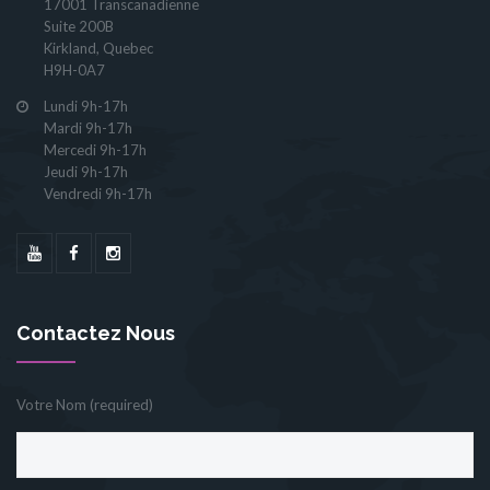
17001 Transcanadienne
Suite 200B
Kirkland, Quebec
H9H-0A7
Lundi 9h-17h
Mardi 9h-17h
Mercedi 9h-17h
Jeudi 9h-17h
Vendredi 9h-17h
Contactez Nous
Votre Nom (required)